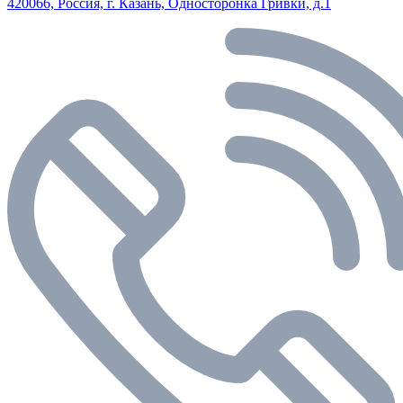
420066, Россия, г. Казань, Односторонка Гривки, д.1