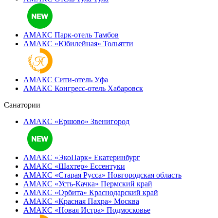
АМАКС Парк-отель
Тамбов
АМАКС «‎Юбилейная»
Тольятти
АМАКС Сити-отель
Уфа
АМАКС Конгресс-отель
Хабаровск
Санатории
АМАКС «Ершово»
Звенигород
АМАКС «ЭкоПарк»
Екатеринбург
АМАКС «‎Шахтер»
Ессентуки
АМАКС «‎Старая Русса»
Новгородская область
АМАКС «‎Усть-Качка»
Пермский край
АМАКС «‎Орбита»
Краснодарский край
АМАКС «‎Красная Пахра»
Москва
АМАКС «‎Новая Истра»
Подмосковье