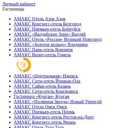
Личный кабинет
Гостиницы
АМАКС Отель ‎Азов
Азов
АМАКС Конгресс-отель
Белгород
АМАКС Премьер-отель
Бобруйск
АМАКС «‎Валдайские Зори»
Валдай
АМАКС Отель «‎Россия»
Великий Новгород
АМАКС «‎Золотое кольцо»
Владимир
АМАКС Парк-отель
Воронеж
АМАКС Визит-отель
Гомель
АМАКС «‎Центральная»
Ижевск
АМАКС Сити-отель
Йошкар-Ола
АМАКС Сафар-отель
Казань
АМАКС Сити-отель
Красноярск
Гостиница «‎Курган»
Курган
АМАКС «Полярная Звезда»
Новый Уренгой
АМАКС Отель ‎Омск
Омск
АМАКС Премьер-отель
Пермь
АМАКС Конгресс-отель
Ростов-на-Дону
АМАКС Конгресс-отель
Рязань
АМАКС Отель Тула
Тула