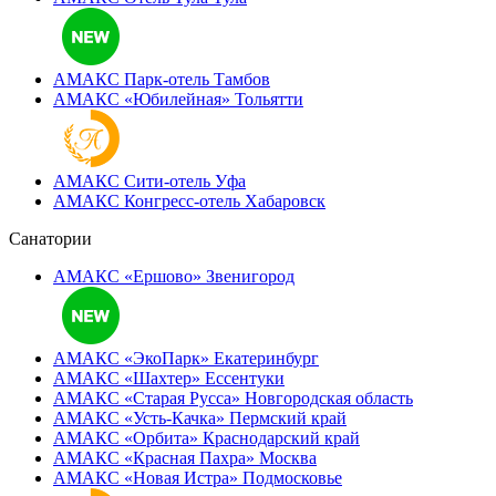
АМАКС Парк-отель
Тамбов
АМАКС «‎Юбилейная»
Тольятти
АМАКС Сити-отель
Уфа
АМАКС Конгресс-отель
Хабаровск
Санатории
АМАКС «Ершово»
Звенигород
АМАКС «ЭкоПарк»
Екатеринбург
АМАКС «‎Шахтер»
Ессентуки
АМАКС «‎Старая Русса»
Новгородская область
АМАКС «‎Усть-Качка»
Пермский край
АМАКС «‎Орбита»
Краснодарский край
АМАКС «‎Красная Пахра»
Москва
АМАКС «‎Новая Истра»
Подмосковье