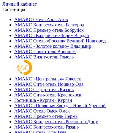
Личный кабинет
Гостиницы
АМАКС Отель ‎Азов
Азов
АМАКС Конгресс-отель
Белгород
АМАКС Премьер-отель
Бобруйск
АМАКС «‎Валдайские Зори»
Валдай
АМАКС Отель «‎Россия»
Великий Новгород
АМАКС «‎Золотое кольцо»
Владимир
АМАКС Парк-отель
Воронеж
АМАКС Визит-отель
Гомель
АМАКС «‎Центральная»
Ижевск
АМАКС Сити-отель
Йошкар-Ола
АМАКС Сафар-отель
Казань
АМАКС Сити-отель
Красноярск
Гостиница «‎Курган»
Курган
АМАКС «Полярная Звезда»
Новый Уренгой
АМАКС Отель ‎Омск
Омск
АМАКС Премьер-отель
Пермь
АМАКС Конгресс-отель
Ростов-на-Дону
АМАКС Конгресс-отель
Рязань
АМАКС Отель Тула
Тула