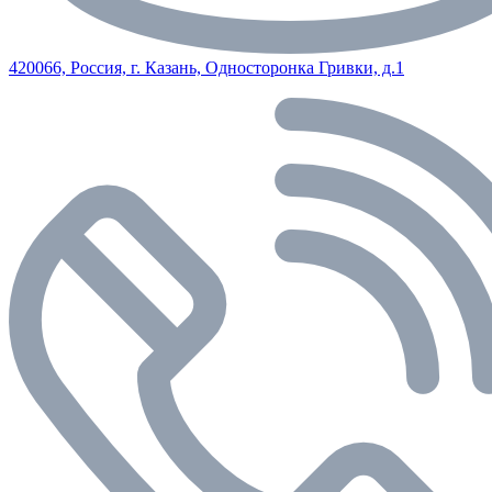
420066, Россия, г. Казань, Односторонка Гривки, д.1