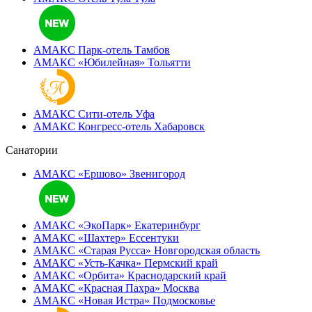
АМАКС Парк-отель
Тамбов
АМАКС «‎Юбилейная»
Тольятти
АМАКС Сити-отель
Уфа
АМАКС Конгресс-отель
Хабаровск
Санатории
АМАКС «Ершово»
Звенигород
АМАКС «ЭкоПарк»
Екатеринбург
АМАКС «‎Шахтер»
Ессентуки
АМАКС «‎Старая Русса»
Новгородская область
АМАКС «‎Усть-Качка»
Пермский край
АМАКС «‎Орбита»
Краснодарский край
АМАКС «‎Красная Пахра»
Москва
АМАКС «‎Новая Истра»
Подмосковье