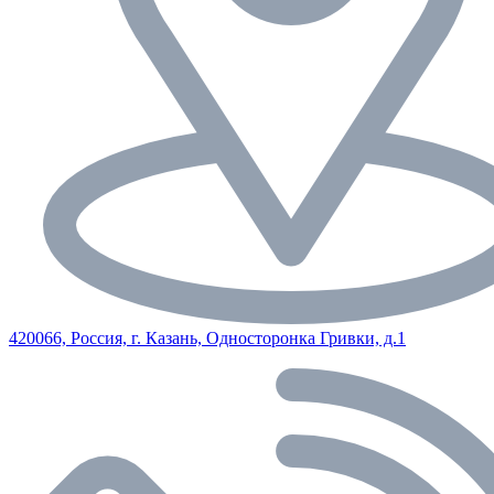
420066, Россия, г. Казань, Односторонка Гривки, д.1