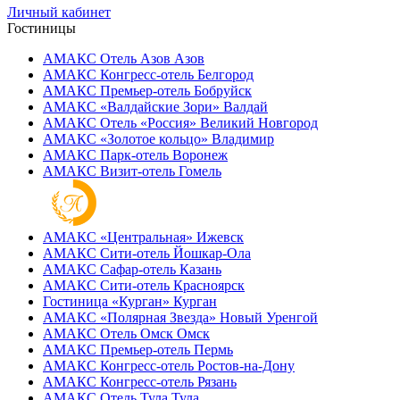
Личный кабинет
Гостиницы
АМАКС Отель ‎Азов
Азов
АМАКС Конгресс-отель
Белгород
АМАКС Премьер-отель
Бобруйск
АМАКС «‎Валдайские Зори»
Валдай
АМАКС Отель «‎Россия»
Великий Новгород
АМАКС «‎Золотое кольцо»
Владимир
АМАКС Парк-отель
Воронеж
АМАКС Визит-отель
Гомель
АМАКС «‎Центральная»
Ижевск
АМАКС Сити-отель
Йошкар-Ола
АМАКС Сафар-отель
Казань
АМАКС Сити-отель
Красноярск
Гостиница «‎Курган»
Курган
АМАКС «Полярная Звезда»
Новый Уренгой
АМАКС Отель ‎Омск
Омск
АМАКС Премьер-отель
Пермь
АМАКС Конгресс-отель
Ростов-на-Дону
АМАКС Конгресс-отель
Рязань
АМАКС Отель Тула
Тула