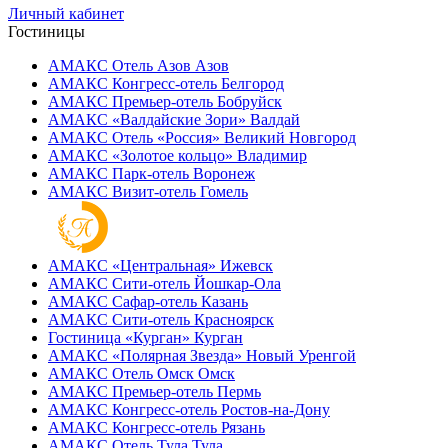
Личный кабинет
Гостиницы
АМАКС Отель ‎Азов
Азов
АМАКС Конгресс-отель
Белгород
АМАКС Премьер-отель
Бобруйск
АМАКС «‎Валдайские Зори»
Валдай
АМАКС Отель «‎Россия»
Великий Новгород
АМАКС «‎Золотое кольцо»
Владимир
АМАКС Парк-отель
Воронеж
АМАКС Визит-отель
Гомель
АМАКС «‎Центральная»
Ижевск
АМАКС Сити-отель
Йошкар-Ола
АМАКС Сафар-отель
Казань
АМАКС Сити-отель
Красноярск
Гостиница «‎Курган»
Курган
АМАКС «Полярная Звезда»
Новый Уренгой
АМАКС Отель ‎Омск
Омск
АМАКС Премьер-отель
Пермь
АМАКС Конгресс-отель
Ростов-на-Дону
АМАКС Конгресс-отель
Рязань
АМАКС Отель Тула
Тула