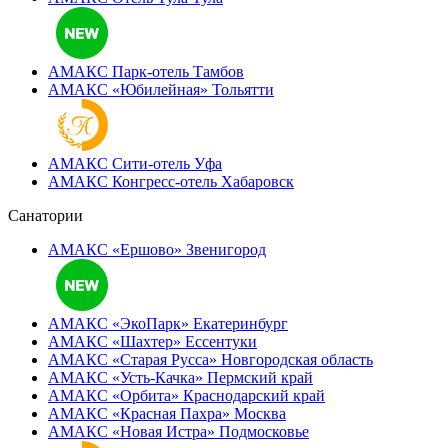
АМАКС Парк-отель
Тамбов
АМАКС «‎Юбилейная»
Тольятти
АМАКС Сити-отель
Уфа
АМАКС Конгресс-отель
Хабаровск
Санатории
АМАКС «Ершово»
Звенигород
АМАКС «ЭкоПарк»
Екатеринбург
АМАКС «‎Шахтер»
Ессентуки
АМАКС «‎Старая Русса»
Новгородская область
АМАКС «‎Усть-Качка»
Пермский край
АМАКС «‎Орбита»
Краснодарский край
АМАКС «‎Красная Пахра»
Москва
АМАКС «‎Новая Истра»
Подмосковье