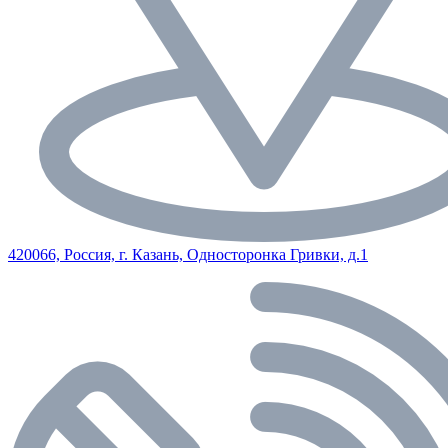
420066, Россия, г. Казань, Односторонка Гривки, д.1