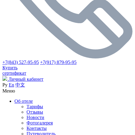
+7(843) 527-95-95
+7(917) 879-95-95
Купить
сертификат
Личный кабинет
Ру
En
中文
Меню
Об отеле
Тарифы
Отзывы
Новости
Фотогалерея
Контакты
Путеводитель