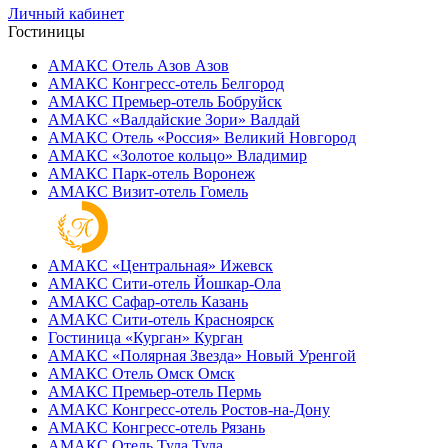
Личный кабинет
Гостиницы
АМАКС Отель ‎Азов
Азов
АМАКС Конгресс-отель
Белгород
АМАКС Премьер-отель
Бобруйск
АМАКС «‎Валдайские Зори»
Валдай
АМАКС Отель «‎Россия»
Великий Новгород
АМАКС «‎Золотое кольцо»
Владимир
АМАКС Парк-отель
Воронеж
АМАКС Визит-отель
Гомель
АМАКС «‎Центральная»
Ижевск
АМАКС Сити-отель
Йошкар-Ола
АМАКС Сафар-отель
Казань
АМАКС Сити-отель
Красноярск
Гостиница «‎Курган»
Курган
АМАКС «Полярная Звезда»
Новый Уренгой
АМАКС Отель ‎Омск
Омск
АМАКС Премьер-отель
Пермь
АМАКС Конгресс-отель
Ростов-на-Дону
АМАКС Конгресс-отель
Рязань
АМАКС Отель Тула
Тула