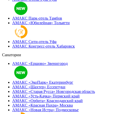
АМАКС Парк-отель
Тамбов
АМАКС «‎Юбилейная»
Тольятти
АМАКС Сити-отель
Уфа
АМАКС Конгресс-отель
Хабаровск
Санатории
АМАКС «Ершово»
Звенигород
АМАКС «ЭкоПарк»
Екатеринбург
АМАКС «‎Шахтер»
Ессентуки
АМАКС «‎Старая Русса»
Новгородская область
АМАКС «‎Усть-Качка»
Пермский край
АМАКС «‎Орбита»
Краснодарский край
АМАКС «‎Красная Пахра»
Москва
АМАКС «‎Новая Истра»
Подмосковье