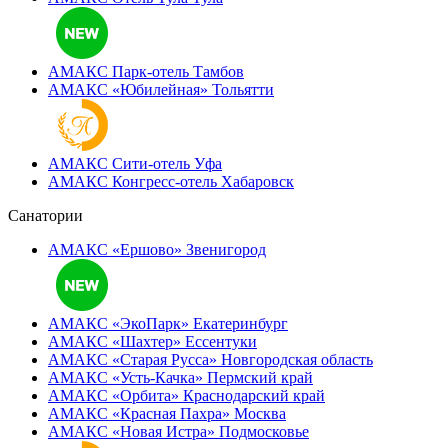
АМАКС Парк-отель
Тамбов
АМАКС «‎Юбилейная»
Тольятти
АМАКС Сити-отель
Уфа
АМАКС Конгресс-отель
Хабаровск
Санатории
АМАКС «Ершово»
Звенигород
АМАКС «ЭкоПарк»
Екатеринбург
АМАКС «‎Шахтер»
Ессентуки
АМАКС «‎Старая Русса»
Новгородская область
АМАКС «‎Усть-Качка»
Пермский край
АМАКС «‎Орбита»
Краснодарский край
АМАКС «‎Красная Пахра»
Москва
АМАКС «‎Новая Истра»
Подмосковье