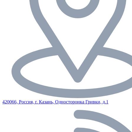
420066, Россия, г. Казань, Односторонка Гривки, д.1