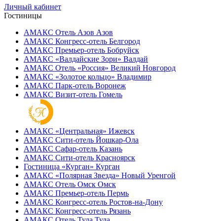
Личный кабинет
Гостиницы
АМАКС Отель ‎Азов
Азов
АМАКС Конгресс-отель
Белгород
АМАКС Премьер-отель
Бобруйск
АМАКС «‎Валдайские Зори»
Валдай
АМАКС Отель «‎Россия»
Великий Новгород
АМАКС «‎Золотое кольцо»
Владимир
АМАКС Парк-отель
Воронеж
АМАКС Визит-отель
Гомель
АМАКС «‎Центральная»
Ижевск
АМАКС Сити-отель
Йошкар-Ола
АМАКС Сафар-отель
Казань
АМАКС Сити-отель
Красноярск
Гостиница «‎Курган»
Курган
АМАКС «Полярная Звезда»
Новый Уренгой
АМАКС Отель ‎Омск
Омск
АМАКС Премьер-отель
Пермь
АМАКС Конгресс-отель
Ростов-на-Дону
АМАКС Конгресс-отель
Рязань
АМАКС Отель Тула
Тула