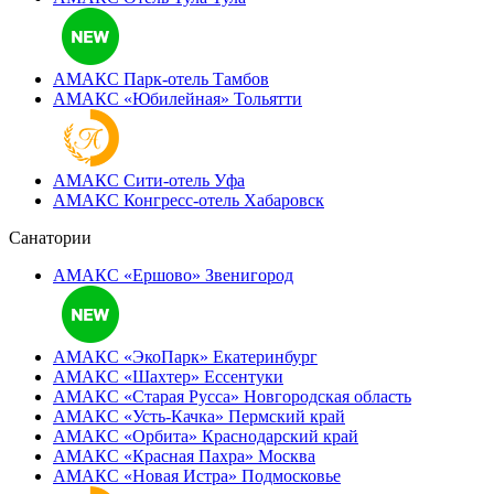
АМАКС Парк-отель
Тамбов
АМАКС «‎Юбилейная»
Тольятти
АМАКС Сити-отель
Уфа
АМАКС Конгресс-отель
Хабаровск
Санатории
АМАКС «Ершово»
Звенигород
АМАКС «ЭкоПарк»
Екатеринбург
АМАКС «‎Шахтер»
Ессентуки
АМАКС «‎Старая Русса»
Новгородская область
АМАКС «‎Усть-Качка»
Пермский край
АМАКС «‎Орбита»
Краснодарский край
АМАКС «‎Красная Пахра»
Москва
АМАКС «‎Новая Истра»
Подмосковье