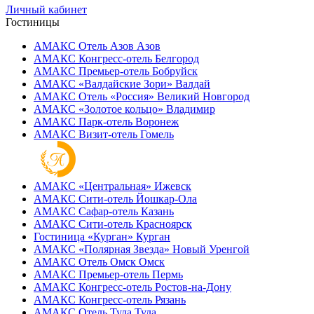
Личный кабинет
Гостиницы
АМАКС Отель ‎Азов
Азов
АМАКС Конгресс-отель
Белгород
АМАКС Премьер-отель
Бобруйск
АМАКС «‎Валдайские Зори»
Валдай
АМАКС Отель «‎Россия»
Великий Новгород
АМАКС «‎Золотое кольцо»
Владимир
АМАКС Парк-отель
Воронеж
АМАКС Визит-отель
Гомель
АМАКС «‎Центральная»
Ижевск
АМАКС Сити-отель
Йошкар-Ола
АМАКС Сафар-отель
Казань
АМАКС Сити-отель
Красноярск
Гостиница «‎Курган»
Курган
АМАКС «Полярная Звезда»
Новый Уренгой
АМАКС Отель ‎Омск
Омск
АМАКС Премьер-отель
Пермь
АМАКС Конгресс-отель
Ростов-на-Дону
АМАКС Конгресс-отель
Рязань
АМАКС Отель Тула
Тула