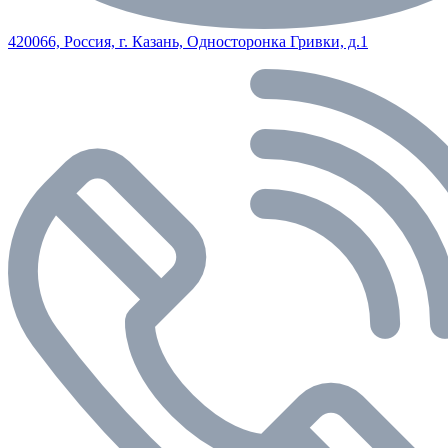
420066, Россия, г. Казань, Односторонка Гривки, д.1