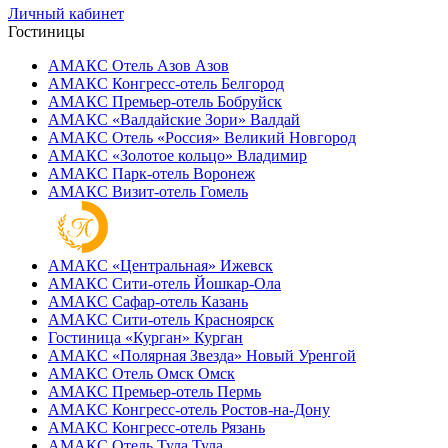
Личный кабинет
Гостиницы
АМАКС Отель ‎Азов
Азов
АМАКС Конгресс-отель
Белгород
АМАКС Премьер-отель
Бобруйск
АМАКС «‎Валдайские Зори»
Валдай
АМАКС Отель «‎Россия»
Великий Новгород
АМАКС «‎Золотое кольцо»
Владимир
АМАКС Парк-отель
Воронеж
АМАКС Визит-отель
Гомель
АМАКС «‎Центральная»
Ижевск
АМАКС Сити-отель
Йошкар-Ола
АМАКС Сафар-отель
Казань
АМАКС Сити-отель
Красноярск
Гостиница «‎Курган»
Курган
АМАКС «Полярная Звезда»
Новый Уренгой
АМАКС Отель ‎Омск
Омск
АМАКС Премьер-отель
Пермь
АМАКС Конгресс-отель
Ростов-на-Дону
АМАКС Конгресс-отель
Рязань
АМАКС Отель Тула
Тула