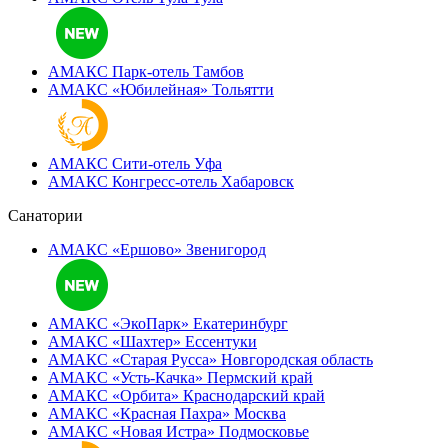
АМАКС Парк-отель
Тамбов
АМАКС «‎Юбилейная»
Тольятти
АМАКС Сити-отель
Уфа
АМАКС Конгресс-отель
Хабаровск
Санатории
АМАКС «Ершово»
Звенигород
АМАКС «ЭкоПарк»
Екатеринбург
АМАКС «‎Шахтер»
Ессентуки
АМАКС «‎Старая Русса»
Новгородская область
АМАКС «‎Усть-Качка»
Пермский край
АМАКС «‎Орбита»
Краснодарский край
АМАКС «‎Красная Пахра»
Москва
АМАКС «‎Новая Истра»
Подмосковье