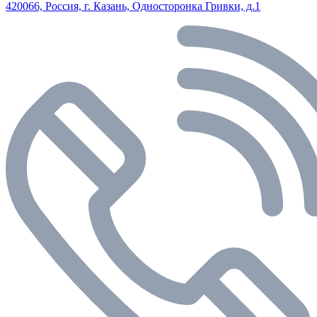
420066, Россия, г. Казань, Односторонка Гривки, д.1