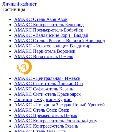
Личный кабинет
Гостиницы
АМАКС Отель ‎Азов
Азов
АМАКС Конгресс-отель
Белгород
АМАКС Премьер-отель
Бобруйск
АМАКС «‎Валдайские Зори»
Валдай
АМАКС Отель «‎Россия»
Великий Новгород
АМАКС «‎Золотое кольцо»
Владимир
АМАКС Парк-отель
Воронеж
АМАКС Визит-отель
Гомель
АМАКС «‎Центральная»
Ижевск
АМАКС Сити-отель
Йошкар-Ола
АМАКС Сафар-отель
Казань
АМАКС Сити-отель
Красноярск
Гостиница «‎Курган»
Курган
АМАКС «Полярная Звезда»
Новый Уренгой
АМАКС Отель ‎Омск
Омск
АМАКС Премьер-отель
Пермь
АМАКС Конгресс-отель
Ростов-на-Дону
АМАКС Конгресс-отель
Рязань
АМАКС Отель Тула
Тула