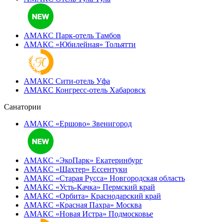
АМАКС Парк-отель
Тамбов
АМАКС «‎Юбилейная»
Тольятти
АМАКС Сити-отель
Уфа
АМАКС Конгресс-отель
Хабаровск
Санатории
АМАКС «Ершово»
Звенигород
АМАКС «ЭкоПарк»
Екатеринбург
АМАКС «‎Шахтер»
Ессентуки
АМАКС «‎Старая Русса»
Новгородская область
АМАКС «‎Усть-Качка»
Пермский край
АМАКС «‎Орбита»
Краснодарский край
АМАКС «‎Красная Пахра»
Москва
АМАКС «‎Новая Истра»
Подмосковье