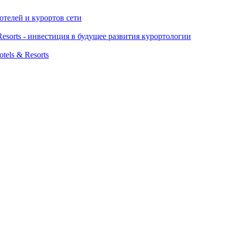
отелей и курортов сети
sorts - инвестиция в будущее развития курортологии
els & Resorts