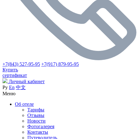
+7(843) 527-95-95
+7(917) 879-95-95
Купить
сертификат
Личный кабинет
Ру
En
中文
Меню
Об отеле
Тарифы
Отзывы
Новости
Фотогалерея
Контакты
Путеводитель