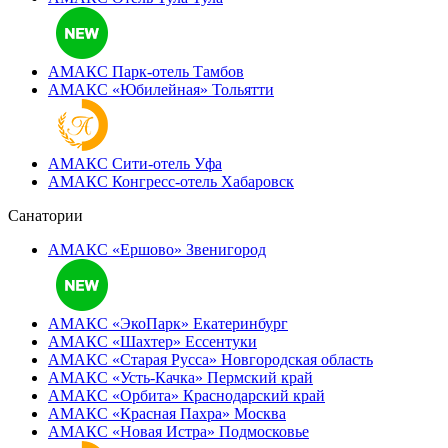
АМАКС Парк-отель
Тамбов
АМАКС «‎Юбилейная»
Тольятти
АМАКС Сити-отель
Уфа
АМАКС Конгресс-отель
Хабаровск
Санатории
АМАКС «Ершово»
Звенигород
АМАКС «ЭкоПарк»
Екатеринбург
АМАКС «‎Шахтер»
Ессентуки
АМАКС «‎Старая Русса»
Новгородская область
АМАКС «‎Усть-Качка»
Пермский край
АМАКС «‎Орбита»
Краснодарский край
АМАКС «‎Красная Пахра»
Москва
АМАКС «‎Новая Истра»
Подмосковье