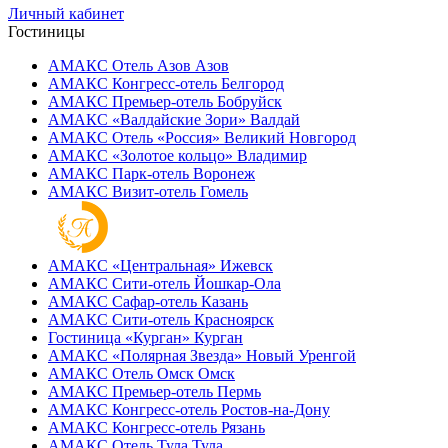
Личный кабинет
Гостиницы
АМАКС Отель ‎Азов
Азов
АМАКС Конгресс-отель
Белгород
АМАКС Премьер-отель
Бобруйск
АМАКС «‎Валдайские Зори»
Валдай
АМАКС Отель «‎Россия»
Великий Новгород
АМАКС «‎Золотое кольцо»
Владимир
АМАКС Парк-отель
Воронеж
АМАКС Визит-отель
Гомель
АМАКС «‎Центральная»
Ижевск
АМАКС Сити-отель
Йошкар-Ола
АМАКС Сафар-отель
Казань
АМАКС Сити-отель
Красноярск
Гостиница «‎Курган»
Курган
АМАКС «Полярная Звезда»
Новый Уренгой
АМАКС Отель ‎Омск
Омск
АМАКС Премьер-отель
Пермь
АМАКС Конгресс-отель
Ростов-на-Дону
АМАКС Конгресс-отель
Рязань
АМАКС Отель Тула
Тула