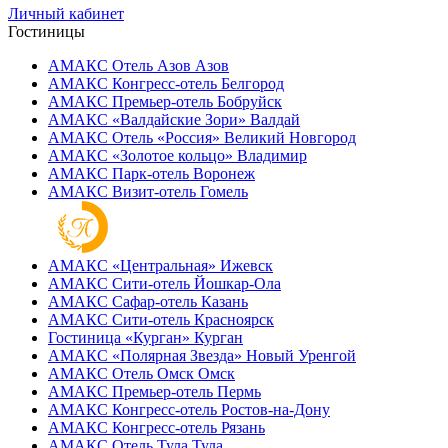
Личный кабинет
Гостиницы
АМАКС Отель ‎Азов
Азов
АМАКС Конгресс-отель
Белгород
АМАКС Премьер-отель
Бобруйск
АМАКС «‎Валдайские Зори»
Валдай
АМАКС Отель «‎Россия»
Великий Новгород
АМАКС «‎Золотое кольцо»
Владимир
АМАКС Парк-отель
Воронеж
АМАКС Визит-отель
Гомель
АМАКС «‎Центральная»
Ижевск
АМАКС Сити-отель
Йошкар-Ола
АМАКС Сафар-отель
Казань
АМАКС Сити-отель
Красноярск
Гостиница «‎Курган»
Курган
АМАКС «Полярная Звезда»
Новый Уренгой
АМАКС Отель ‎Омск
Омск
АМАКС Премьер-отель
Пермь
АМАКС Конгресс-отель
Ростов-на-Дону
АМАКС Конгресс-отель
Рязань
АМАКС Отель Тула
Тула