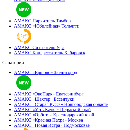
АМАКС Парк-отель
Тамбов
АМАКС «‎Юбилейная»
Тольятти
АМАКС Сити-отель
Уфа
АМАКС Конгресс-отель
Хабаровск
Санатории
АМАКС «Ершово»
Звенигород
АМАКС «ЭкоПарк»
Екатеринбург
АМАКС «‎Шахтер»
Ессентуки
АМАКС «‎Старая Русса»
Новгородская область
АМАКС «‎Усть-Качка»
Пермский край
АМАКС «‎Орбита»
Краснодарский край
АМАКС «‎Красная Пахра»
Москва
АМАКС «‎Новая Истра»
Подмосковье