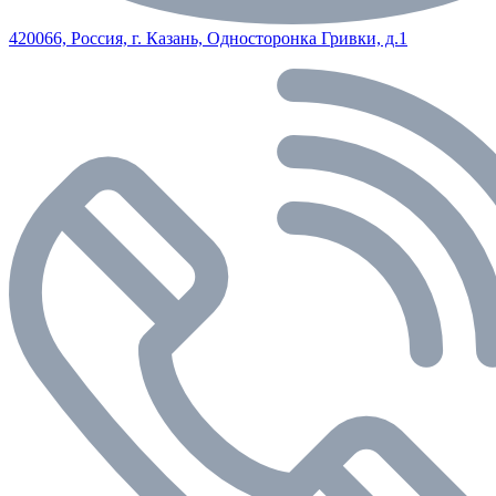
420066, Россия, г. Казань, Односторонка Гривки, д.1