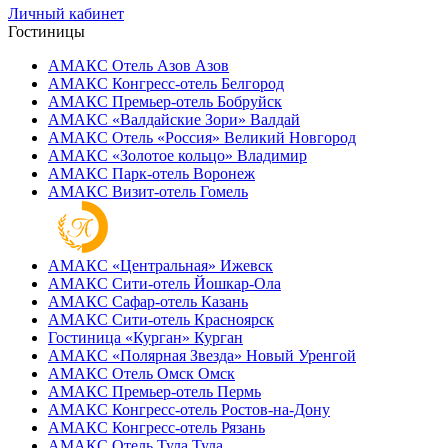
Личный кабинет
Гостиницы
АМАКС Отель ‎Азов
Азов
АМАКС Конгресс-отель
Белгород
АМАКС Премьер-отель
Бобруйск
АМАКС «‎Валдайские Зори»
Валдай
АМАКС Отель «‎Россия»
Великий Новгород
АМАКС «‎Золотое кольцо»
Владимир
АМАКС Парк-отель
Воронеж
АМАКС Визит-отель
Гомель
АМАКС «‎Центральная»
Ижевск
АМАКС Сити-отель
Йошкар-Ола
АМАКС Сафар-отель
Казань
АМАКС Сити-отель
Красноярск
Гостиница «‎Курган»
Курган
АМАКС «Полярная Звезда»
Новый Уренгой
АМАКС Отель ‎Омск
Омск
АМАКС Премьер-отель
Пермь
АМАКС Конгресс-отель
Ростов-на-Дону
АМАКС Конгресс-отель
Рязань
АМАКС Отель Тула
Тула