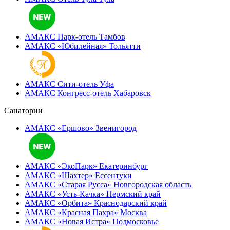
АМАКС Парк-отель
Тамбов
АМАКС «‎Юбилейная»
Тольятти
АМАКС Сити-отель
Уфа
АМАКС Конгресс-отель
Хабаровск
Санатории
АМАКС «Ершово»
Звенигород
АМАКС «ЭкоПарк»
Екатеринбург
АМАКС «‎Шахтер»
Ессентуки
АМАКС «‎Старая Русса»
Новгородская область
АМАКС «‎Усть-Качка»
Пермский край
АМАКС «‎Орбита»
Краснодарский край
АМАКС «‎Красная Пахра»
Москва
АМАКС «‎Новая Истра»
Подмосковье