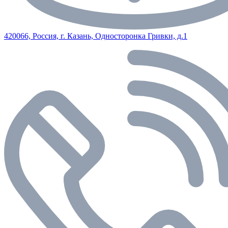
420066, Россия, г. Казань, Односторонка Гривки, д.1